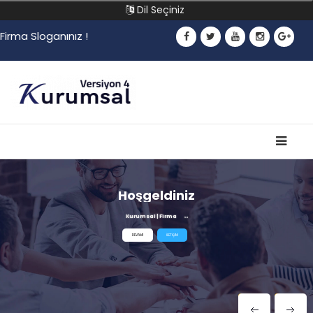
Dil Seçiniz
Firma Sloganınız !
Hoşgeldiniz
Kurumsal | Firma
V4
DEVAMI
İLETİŞİM