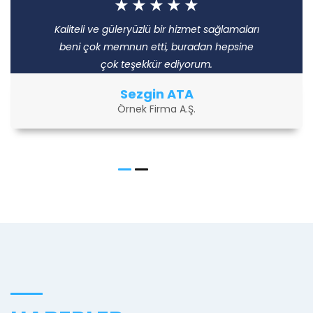
5
4
3
2
1
Kaliteli ve güleryüzlü bir hizmet sağlamaları
beni çok memnun etti, buradan hepsine
çok teşekkür ediyorum.
Sezgin ATA
Örnek Firma A.Ş.